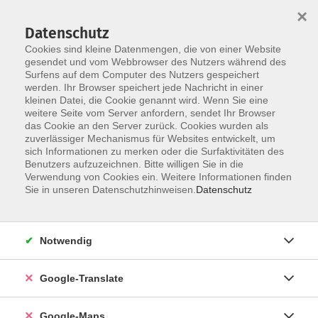
×
Datenschutz
Cookies sind kleine Datenmengen, die von einer Website
gesendet und vom Webbrowser des Nutzers während des
Surfens auf dem Computer des Nutzers gespeichert
Zum Inhalt
werden. Ihr Browser speichert jede Nachricht in einer
kleinen Datei, die Cookie genannt wird. Wenn Sie eine
weitere Seite vom Server anfordern, sendet Ihr Browser
Der Kurs konnte nicht gefunden werden.
das Cookie an den Server zurück. Cookies wurden als
zuverlässiger Mechanismus für Websites entwickelt, um
sich Informationen zu merken oder die Surfaktivitäten des
Benutzers aufzuzeichnen. Bitte willigen Sie in die
Verwendung von Cookies ein. Weitere Informationen finden
Impressum
Sie in unseren Datenschutzhinweisen.
Datenschutz
Datenschutzerklärung
AGB
Notwendig
Newsletter
Barrierefreiheit
Google-Translate
Widerruf
Google-Maps