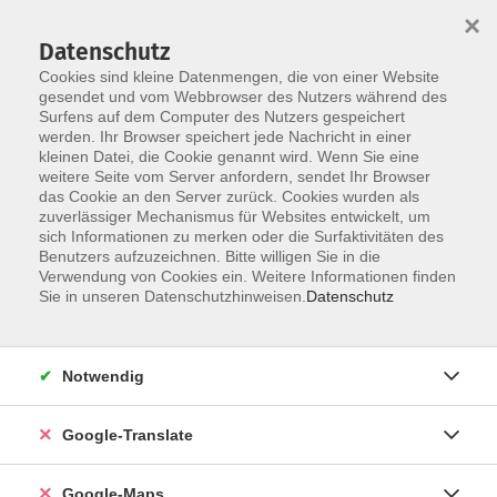
×
Datenschutz
Cookies sind kleine Datenmengen, die von einer Website
gesendet und vom Webbrowser des Nutzers während des
Surfens auf dem Computer des Nutzers gespeichert
Zum Inhalt
werden. Ihr Browser speichert jede Nachricht in einer
kleinen Datei, die Cookie genannt wird. Wenn Sie eine
weitere Seite vom Server anfordern, sendet Ihr Browser
Der Kurs konnte nicht gefunden werden.
das Cookie an den Server zurück. Cookies wurden als
zuverlässiger Mechanismus für Websites entwickelt, um
sich Informationen zu merken oder die Surfaktivitäten des
Benutzers aufzuzeichnen. Bitte willigen Sie in die
Verwendung von Cookies ein. Weitere Informationen finden
Impressum
Sie in unseren Datenschutzhinweisen.
Datenschutz
Datenschutzerklärung
AGB
Notwendig
Newsletter
Barrierefreiheit
Google-Translate
Widerruf
Google-Maps