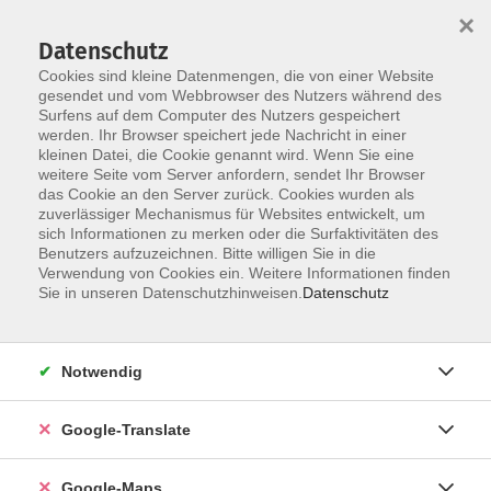
×
Datenschutz
Cookies sind kleine Datenmengen, die von einer Website
gesendet und vom Webbrowser des Nutzers während des
Surfens auf dem Computer des Nutzers gespeichert
Zum Inhalt
werden. Ihr Browser speichert jede Nachricht in einer
kleinen Datei, die Cookie genannt wird. Wenn Sie eine
weitere Seite vom Server anfordern, sendet Ihr Browser
Der Kurs konnte nicht gefunden werden.
das Cookie an den Server zurück. Cookies wurden als
zuverlässiger Mechanismus für Websites entwickelt, um
sich Informationen zu merken oder die Surfaktivitäten des
Benutzers aufzuzeichnen. Bitte willigen Sie in die
Verwendung von Cookies ein. Weitere Informationen finden
Impressum
Sie in unseren Datenschutzhinweisen.
Datenschutz
Datenschutzerklärung
AGB
Notwendig
Newsletter
Barrierefreiheit
Google-Translate
Widerruf
Google-Maps