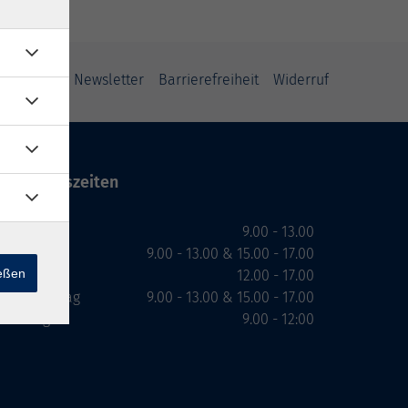
ung
AGB
Newsletter
Barrierefreiheit
Widerruf
Öffnungszeiten
Montag
9.00 - 13.00
Dienstag
9.00 - 13.00 & 15.00 - 17.00
ießen
Mittwoch
12.00 - 17.00
Donnerstag
9.00 - 13.00 & 15.00 - 17.00
Freitag
9.00 - 12:00