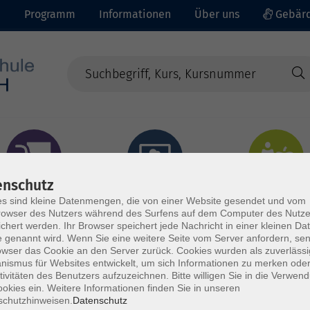
e
Programm
Informationen
Über uns
Gebärd
enschutz
prachen - Integration
Digitales Lernen
Gesundheit - Ernähru
s sind kleine Datenmengen, die von einer Website gesendet und vom
owser des Nutzers während des Surfens auf dem Computer des Nutze
chert werden. Ihr Browser speichert jede Nachricht in einer kleinen Dat
 genannt wird. Wenn Sie eine weitere Seite vom Server anfordern, se
owser das Cookie an den Server zurück. Cookies wurden als zuverlässi
ismus für Websites entwickelt, um sich Informationen zu merken oder
tivitäten des Benutzers aufzuzeichnen. Bitte willigen Sie in die Verwen
okies ein. Weitere Informationen finden Sie in unseren
schutzhinweisen.
Datenschutz