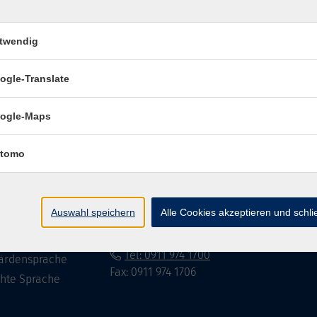
twendig
Impressum
Datenschutzerklär
ogle-Translate
ogle-Maps
te
vhs Fürth gGmbH
tomo
eite
Hirschenstr. 27/29
90762 Fürth
ramm
Auswahl speichern
Alle Cookies akzeptieren und schl
mationen
info@vhs-fuerth.de
uns
Tel: 0911 974 1700
ärdensprache
Fax: 0911 974 1706
chte Sprache