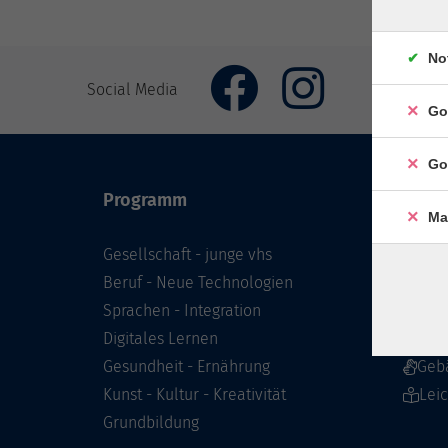
No
Social Media
Go
Go
Programm
Inhal
Ma
Gesellschaft - junge vhs
Starts
Beruf - Neue Technologien
Prog
Sprachen - Integration
Infor
Digitales Lernen
Über 
Gesundheit - Ernährung
Geb
Kunst - Kultur - Kreativität
Lei
Grundbildung