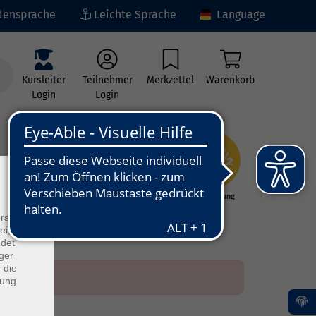
ensprache
Leichte Sprache
Language
Kursleiter
Teilnehmer
Merkzettel
Warenkorb
Login
Login
×
ng
Kunst - Kultur -
Grundbildung
Kreativität
rs
ei, die
ndet
ger
 die
dung