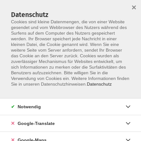
×
Datenschutz
Cookies sind kleine Datenmengen, die von einer Website
gesendet und vom Webbrowser des Nutzers während des
Surfens auf dem Computer des Nutzers gespeichert
Zum Inhalt
werden. Ihr Browser speichert jede Nachricht in einer
kleinen Datei, die Cookie genannt wird. Wenn Sie eine
weitere Seite vom Server anfordern, sendet Ihr Browser
Der Kurs konnte nicht gefunden werden.
das Cookie an den Server zurück. Cookies wurden als
zuverlässiger Mechanismus für Websites entwickelt, um
sich Informationen zu merken oder die Surfaktivitäten des
Benutzers aufzuzeichnen. Bitte willigen Sie in die
Verwendung von Cookies ein. Weitere Informationen finden
Impressum
Sie in unseren Datenschutzhinweisen.
Datenschutz
Datenschutzerklärung
AGB
Notwendig
Newsletter
Barrierefreiheit
Google-Translate
Widerruf
Google-Maps