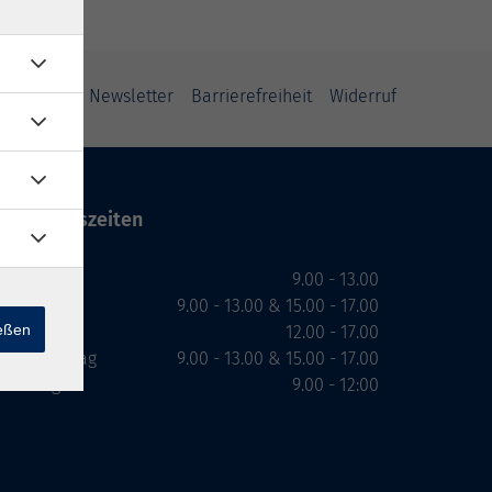
ung
AGB
Newsletter
Barrierefreiheit
Widerruf
Öffnungszeiten
Montag
9.00 - 13.00
Dienstag
9.00 - 13.00 & 15.00 - 17.00
ießen
Mittwoch
12.00 - 17.00
Donnerstag
9.00 - 13.00 & 15.00 - 17.00
Freitag
9.00 - 12:00