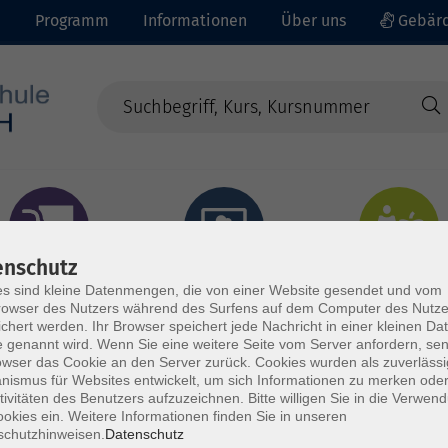
e
Programm
Informationen
Über uns
Gebärd
enschutz
prachen - Integration
Digitales Lernen
Gesundheit - Ernähru
s sind kleine Datenmengen, die von einer Website gesendet und vom
owser des Nutzers während des Surfens auf dem Computer des Nutze
chert werden. Ihr Browser speichert jede Nachricht in einer kleinen Dat
 genannt wird. Wenn Sie eine weitere Seite vom Server anfordern, se
owser das Cookie an den Server zurück. Cookies wurden als zuverlässi
ismus für Websites entwickelt, um sich Informationen zu merken oder
tivitäten des Benutzers aufzuzeichnen. Bitte willigen Sie in die Verwen
okies ein. Weitere Informationen finden Sie in unseren
schutzhinweisen.
Datenschutz