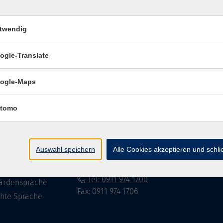
twendig
Impressum
Datenschutzerklär
ogle-Translate
ogle-Maps
te
vhs Fürth gGmbH
tomo
eite
Hirschenstr. 27/29
90762 Fürth
ramm
Auswahl speichern
Alle Cookies akzeptieren und schl
mationen
info@vhs-fuerth.de
uns
Tel: 0911 974 1700
ärdensprache
Fax: 0911 974 1706
chte Sprache