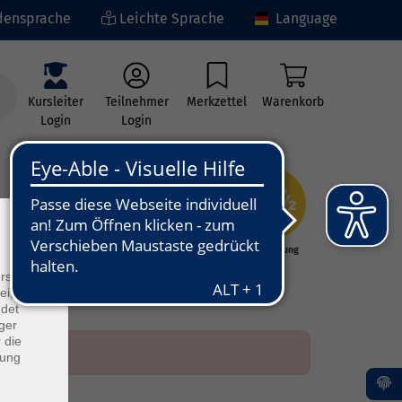
ensprache
Leichte Sprache
Language
Kursleiter
Teilnehmer
Merkzettel
Warenkorb
Login
Login
×
ng
Kunst - Kultur -
Grundbildung
Kreativität
rs
ei, die
ndet
ger
 die
dung