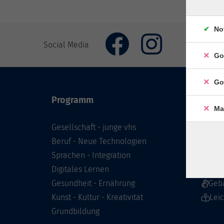
No
Social Media
Go
Go
Programm
Inhal
Ma
Gesellschaft - junge vhs
Starts
Beruf - Neue Technologien
Prog
Sprachen - Integration
Infor
Digitales Lernen
Über 
Gesundheit - Ernährung
Geb
Kunst - Kultur - Kreativität
Lei
Grundbildung