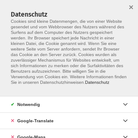
×
Datenschutz
Cookies sind kleine Datenmengen, die von einer Website
gesendet und vom Webbrowser des Nutzers während des
Surfens auf dem Computer des Nutzers gespeichert
Zum Inhalt
werden. Ihr Browser speichert jede Nachricht in einer
kleinen Datei, die Cookie genannt wird. Wenn Sie eine
weitere Seite vom Server anfordern, sendet Ihr Browser
Der Kurs konnte nicht gefunden werden.
das Cookie an den Server zurück. Cookies wurden als
zuverlässiger Mechanismus für Websites entwickelt, um
sich Informationen zu merken oder die Surfaktivitäten des
Benutzers aufzuzeichnen. Bitte willigen Sie in die
Verwendung von Cookies ein. Weitere Informationen finden
Impressum
Sie in unseren Datenschutzhinweisen.
Datenschutz
Datenschutzerklärung
AGB
Notwendig
Newsletter
Barrierefreiheit
Google-Translate
Widerruf
Google-Maps