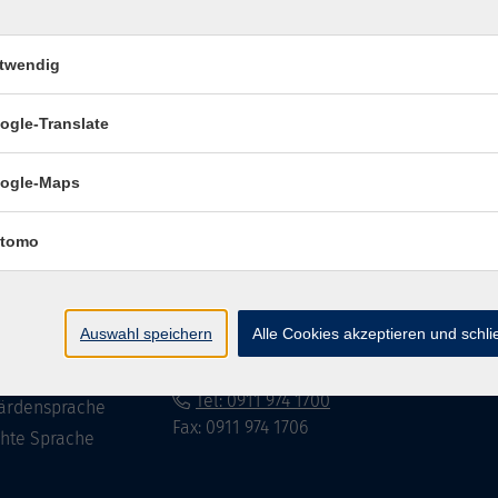
twendig
Impressum
Datenschutzerklär
ogle-Translate
ogle-Maps
te
vhs Fürth gGmbH
tomo
eite
Hirschenstr. 27/29
90762 Fürth
ramm
Auswahl speichern
Alle Cookies akzeptieren und schl
mationen
info@vhs-fuerth.de
uns
Tel: 0911 974 1700
ärdensprache
Fax: 0911 974 1706
chte Sprache