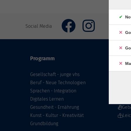
No
Social Media
Go
Go
Programm
Inhal
Ma
Gesellschaft - junge vhs
Starts
Beruf - Neue Technologien
Prog
Sprachen - Integration
Infor
Digitales Lernen
Über 
Gesundheit - Ernährung
Geb
Kunst - Kultur - Kreativität
Lei
Grundbildung