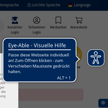
ensprache
Leichte Sprache
Language
Kursleiter
Teilnehmer
Merkzettel
Warenkorb
Login
Login
×
ng
Kunst - Kultur -
Grundbildung
Kreativität
rs
ei, die
ndet
ger
 die
dung