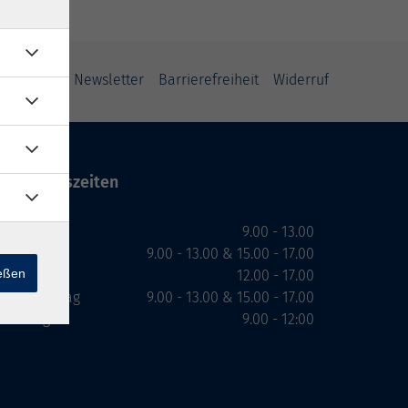
ung
AGB
Newsletter
Barrierefreiheit
Widerruf
Öffnungszeiten
Montag
9.00 - 13.00
Dienstag
9.00 - 13.00 & 15.00 - 17.00
ießen
Mittwoch
12.00 - 17.00
Donnerstag
9.00 - 13.00 & 15.00 - 17.00
Freitag
9.00 - 12:00