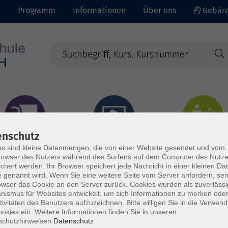
e
Programm
Informationen
Über uns
Gebärd
enschutz
prachen - Integration
Digitales Lernen
Gesundheit - Ernähru
s sind kleine Datenmengen, die von einer Website gesendet und vom
owser des Nutzers während des Surfens auf dem Computer des Nutze
chert werden. Ihr Browser speichert jede Nachricht in einer kleinen Dat
 genannt wird. Wenn Sie eine weitere Seite vom Server anfordern, se
owser das Cookie an den Server zurück. Cookies wurden als zuverlässi
ismus für Websites entwickelt, um sich Informationen zu merken oder
tivitäten des Benutzers aufzuzeichnen. Bitte willigen Sie in die Verwen
okies ein. Weitere Informationen finden Sie in unseren
schutzhinweisen.
Datenschutz