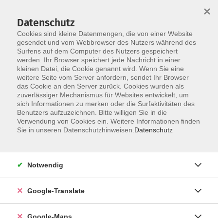
×
Datenschutz
Cookies sind kleine Datenmengen, die von einer Website
gesendet und vom Webbrowser des Nutzers während des
Surfens auf dem Computer des Nutzers gespeichert
Zum Inhalt
werden. Ihr Browser speichert jede Nachricht in einer
kleinen Datei, die Cookie genannt wird. Wenn Sie eine
weitere Seite vom Server anfordern, sendet Ihr Browser
Der Kurs konnte nicht gefunden werden.
das Cookie an den Server zurück. Cookies wurden als
zuverlässiger Mechanismus für Websites entwickelt, um
sich Informationen zu merken oder die Surfaktivitäten des
Benutzers aufzuzeichnen. Bitte willigen Sie in die
Verwendung von Cookies ein. Weitere Informationen finden
Impressum
Sie in unseren Datenschutzhinweisen.
Datenschutz
Datenschutzerklärung
AGB
Notwendig
Newsletter
Barrierefreiheit
Google-Translate
Widerruf
Google-Maps