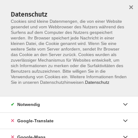
×
Datenschutz
Cookies sind kleine Datenmengen, die von einer Website
gesendet und vom Webbrowser des Nutzers während des
Surfens auf dem Computer des Nutzers gespeichert
Zum Inhalt
werden. Ihr Browser speichert jede Nachricht in einer
kleinen Datei, die Cookie genannt wird. Wenn Sie eine
weitere Seite vom Server anfordern, sendet Ihr Browser
Der Kurs konnte nicht gefunden werden.
das Cookie an den Server zurück. Cookies wurden als
zuverlässiger Mechanismus für Websites entwickelt, um
sich Informationen zu merken oder die Surfaktivitäten des
Benutzers aufzuzeichnen. Bitte willigen Sie in die
Verwendung von Cookies ein. Weitere Informationen finden
Impressum
Sie in unseren Datenschutzhinweisen.
Datenschutz
Datenschutzerklärung
AGB
Notwendig
Newsletter
Barrierefreiheit
Google-Translate
Widerruf
Google-Maps