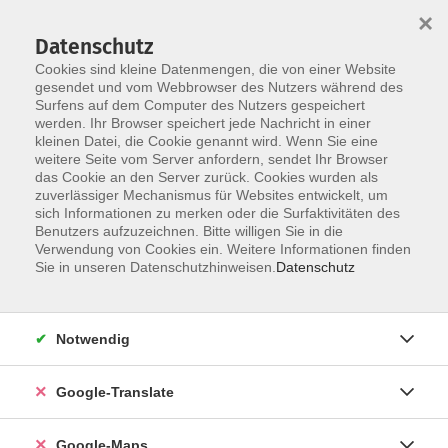
×
Datenschutz
Cookies sind kleine Datenmengen, die von einer Website
gesendet und vom Webbrowser des Nutzers während des
Surfens auf dem Computer des Nutzers gespeichert
Zum Inhalt
werden. Ihr Browser speichert jede Nachricht in einer
kleinen Datei, die Cookie genannt wird. Wenn Sie eine
weitere Seite vom Server anfordern, sendet Ihr Browser
Der Kurs konnte nicht gefunden werden.
das Cookie an den Server zurück. Cookies wurden als
zuverlässiger Mechanismus für Websites entwickelt, um
sich Informationen zu merken oder die Surfaktivitäten des
Benutzers aufzuzeichnen. Bitte willigen Sie in die
Verwendung von Cookies ein. Weitere Informationen finden
Impressum
Sie in unseren Datenschutzhinweisen.
Datenschutz
Datenschutzerklärung
AGB
Notwendig
Newsletter
Barrierefreiheit
Google-Translate
Widerruf
Google-Maps