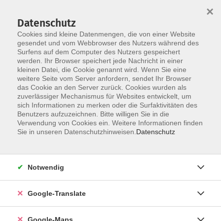
×
Datenschutz
Cookies sind kleine Datenmengen, die von einer Website
gesendet und vom Webbrowser des Nutzers während des
Surfens auf dem Computer des Nutzers gespeichert
Zum Inhalt
werden. Ihr Browser speichert jede Nachricht in einer
kleinen Datei, die Cookie genannt wird. Wenn Sie eine
weitere Seite vom Server anfordern, sendet Ihr Browser
Der Kurs konnte nicht gefunden werden.
das Cookie an den Server zurück. Cookies wurden als
zuverlässiger Mechanismus für Websites entwickelt, um
sich Informationen zu merken oder die Surfaktivitäten des
Benutzers aufzuzeichnen. Bitte willigen Sie in die
Verwendung von Cookies ein. Weitere Informationen finden
Impressum
Sie in unseren Datenschutzhinweisen.
Datenschutz
Datenschutzerklärung
AGB
Notwendig
Newsletter
Barrierefreiheit
Google-Translate
Widerruf
Google-Maps