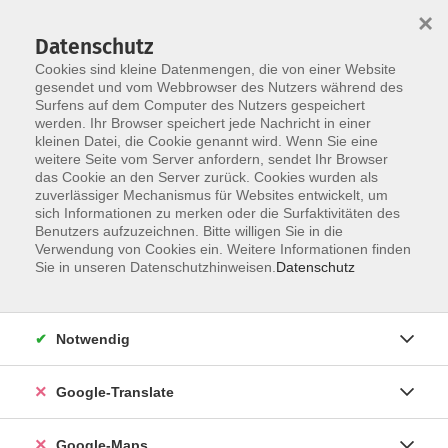
×
Datenschutz
Cookies sind kleine Datenmengen, die von einer Website
gesendet und vom Webbrowser des Nutzers während des
Surfens auf dem Computer des Nutzers gespeichert
Zum Inhalt
werden. Ihr Browser speichert jede Nachricht in einer
kleinen Datei, die Cookie genannt wird. Wenn Sie eine
weitere Seite vom Server anfordern, sendet Ihr Browser
Der Kurs konnte nicht gefunden werden.
das Cookie an den Server zurück. Cookies wurden als
zuverlässiger Mechanismus für Websites entwickelt, um
sich Informationen zu merken oder die Surfaktivitäten des
Benutzers aufzuzeichnen. Bitte willigen Sie in die
Verwendung von Cookies ein. Weitere Informationen finden
Impressum
Sie in unseren Datenschutzhinweisen.
Datenschutz
Datenschutzerklärung
AGB
Notwendig
Newsletter
Barrierefreiheit
Google-Translate
Widerruf
Google-Maps