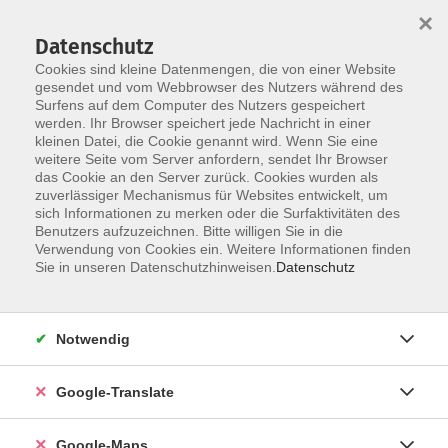
×
Datenschutz
Cookies sind kleine Datenmengen, die von einer Website
gesendet und vom Webbrowser des Nutzers während des
Surfens auf dem Computer des Nutzers gespeichert
Zum Inhalt
werden. Ihr Browser speichert jede Nachricht in einer
kleinen Datei, die Cookie genannt wird. Wenn Sie eine
weitere Seite vom Server anfordern, sendet Ihr Browser
Der Kurs konnte nicht gefunden werden.
das Cookie an den Server zurück. Cookies wurden als
zuverlässiger Mechanismus für Websites entwickelt, um
sich Informationen zu merken oder die Surfaktivitäten des
Benutzers aufzuzeichnen. Bitte willigen Sie in die
Verwendung von Cookies ein. Weitere Informationen finden
Impressum
Sie in unseren Datenschutzhinweisen.
Datenschutz
Datenschutzerklärung
AGB
Notwendig
Newsletter
Barrierefreiheit
Google-Translate
Widerruf
Google-Maps