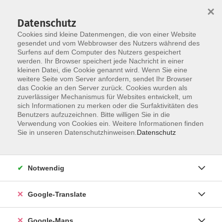
×
Datenschutz
Cookies sind kleine Datenmengen, die von einer Website
gesendet und vom Webbrowser des Nutzers während des
Surfens auf dem Computer des Nutzers gespeichert
Zum Inhalt
werden. Ihr Browser speichert jede Nachricht in einer
kleinen Datei, die Cookie genannt wird. Wenn Sie eine
weitere Seite vom Server anfordern, sendet Ihr Browser
Der Kurs konnte nicht gefunden werden.
das Cookie an den Server zurück. Cookies wurden als
zuverlässiger Mechanismus für Websites entwickelt, um
sich Informationen zu merken oder die Surfaktivitäten des
Benutzers aufzuzeichnen. Bitte willigen Sie in die
Verwendung von Cookies ein. Weitere Informationen finden
Impressum
Sie in unseren Datenschutzhinweisen.
Datenschutz
Datenschutzerklärung
AGB
Notwendig
Newsletter
Barrierefreiheit
Google-Translate
Widerruf
Google-Maps