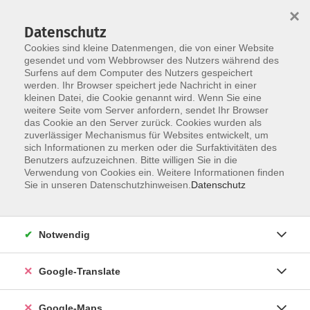
×
Datenschutz
Cookies sind kleine Datenmengen, die von einer Website
gesendet und vom Webbrowser des Nutzers während des
Surfens auf dem Computer des Nutzers gespeichert
Zum Inhalt
werden. Ihr Browser speichert jede Nachricht in einer
kleinen Datei, die Cookie genannt wird. Wenn Sie eine
weitere Seite vom Server anfordern, sendet Ihr Browser
Der Kurs konnte nicht gefunden werden.
das Cookie an den Server zurück. Cookies wurden als
zuverlässiger Mechanismus für Websites entwickelt, um
sich Informationen zu merken oder die Surfaktivitäten des
Benutzers aufzuzeichnen. Bitte willigen Sie in die
Verwendung von Cookies ein. Weitere Informationen finden
Impressum
Sie in unseren Datenschutzhinweisen.
Datenschutz
Datenschutzerklärung
AGB
Notwendig
Newsletter
Barrierefreiheit
Google-Translate
Widerruf
Google-Maps