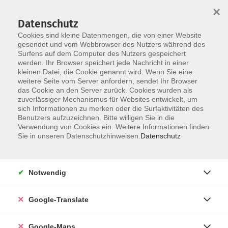
×
Datenschutz
Cookies sind kleine Datenmengen, die von einer Website
gesendet und vom Webbrowser des Nutzers während des
Surfens auf dem Computer des Nutzers gespeichert
Zum Inhalt
werden. Ihr Browser speichert jede Nachricht in einer
kleinen Datei, die Cookie genannt wird. Wenn Sie eine
weitere Seite vom Server anfordern, sendet Ihr Browser
Der Kurs konnte nicht gefunden werden.
das Cookie an den Server zurück. Cookies wurden als
zuverlässiger Mechanismus für Websites entwickelt, um
sich Informationen zu merken oder die Surfaktivitäten des
Benutzers aufzuzeichnen. Bitte willigen Sie in die
Verwendung von Cookies ein. Weitere Informationen finden
Impressum
Sie in unseren Datenschutzhinweisen.
Datenschutz
Datenschutzerklärung
AGB
Notwendig
Newsletter
Barrierefreiheit
Google-Translate
Widerruf
Google-Maps