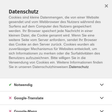
×
Datenschutz
Cookies sind kleine Datenmengen, die von einer Website
gesendet und vom Webbrowser des Nutzers während des
Surfens auf dem Computer des Nutzers gespeichert
Zum Inhalt
werden. Ihr Browser speichert jede Nachricht in einer
kleinen Datei, die Cookie genannt wird. Wenn Sie eine
weitere Seite vom Server anfordern, sendet Ihr Browser
Der Kurs konnte nicht gefunden werden.
das Cookie an den Server zurück. Cookies wurden als
zuverlässiger Mechanismus für Websites entwickelt, um
sich Informationen zu merken oder die Surfaktivitäten des
Benutzers aufzuzeichnen. Bitte willigen Sie in die
Verwendung von Cookies ein. Weitere Informationen finden
Impressum
Sie in unseren Datenschutzhinweisen.
Datenschutz
Datenschutzerklärung
AGB
Notwendig
Newsletter
Barrierefreiheit
Google-Translate
Widerruf
Google-Maps