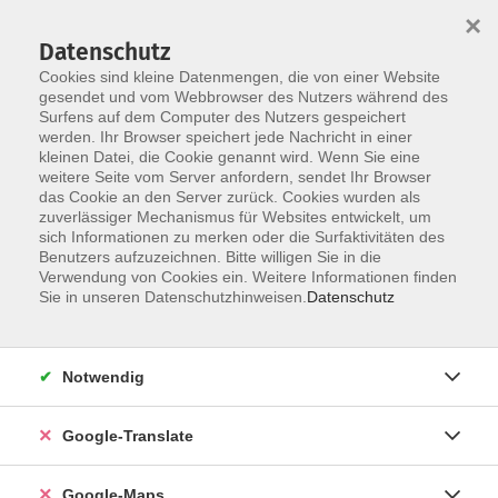
×
Datenschutz
Cookies sind kleine Datenmengen, die von einer Website
gesendet und vom Webbrowser des Nutzers während des
Surfens auf dem Computer des Nutzers gespeichert
Zum Inhalt
werden. Ihr Browser speichert jede Nachricht in einer
kleinen Datei, die Cookie genannt wird. Wenn Sie eine
weitere Seite vom Server anfordern, sendet Ihr Browser
Der Kurs konnte nicht gefunden werden.
das Cookie an den Server zurück. Cookies wurden als
zuverlässiger Mechanismus für Websites entwickelt, um
sich Informationen zu merken oder die Surfaktivitäten des
Benutzers aufzuzeichnen. Bitte willigen Sie in die
Verwendung von Cookies ein. Weitere Informationen finden
Impressum
Sie in unseren Datenschutzhinweisen.
Datenschutz
Datenschutzerklärung
AGB
Notwendig
Newsletter
Barrierefreiheit
Google-Translate
Widerruf
Google-Maps