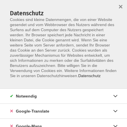
×
Datenschutz
Cookies sind kleine Datenmengen, die von einer Website
gesendet und vom Webbrowser des Nutzers während des
Surfens auf dem Computer des Nutzers gespeichert
Zum Inhalt
werden. Ihr Browser speichert jede Nachricht in einer
kleinen Datei, die Cookie genannt wird. Wenn Sie eine
weitere Seite vom Server anfordern, sendet Ihr Browser
Der Kurs konnte nicht gefunden werden.
das Cookie an den Server zurück. Cookies wurden als
zuverlässiger Mechanismus für Websites entwickelt, um
sich Informationen zu merken oder die Surfaktivitäten des
Benutzers aufzuzeichnen. Bitte willigen Sie in die
Verwendung von Cookies ein. Weitere Informationen finden
Impressum
Sie in unseren Datenschutzhinweisen.
Datenschutz
Datenschutzerklärung
AGB
Notwendig
Newsletter
Barrierefreiheit
Google-Translate
Widerruf
Google-Maps