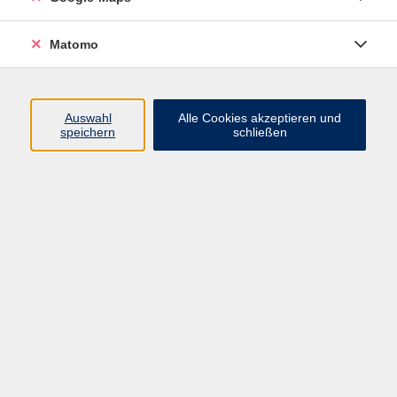
Inklusion und barrierefreies Lernen
0911 974 1705
Matomo
benedikt.hofmeister@vhs-
fuerth.de
Auswahl
Alle Cookies akzeptieren und
speichern
schließen
Ergebnisse filtern
Sommernachtstraum – Rosenblüten-
Erdbeer-Bowle & Natur-Deo
Fr. 12.06.2026 18:00
Fürth
Grünes Eiweiß