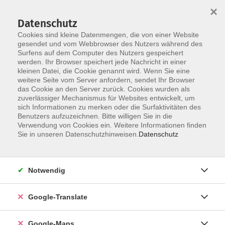
×
Datenschutz
Cookies sind kleine Datenmengen, die von einer Website
gesendet und vom Webbrowser des Nutzers während des
Surfens auf dem Computer des Nutzers gespeichert
Zum Inhalt
werden. Ihr Browser speichert jede Nachricht in einer
kleinen Datei, die Cookie genannt wird. Wenn Sie eine
weitere Seite vom Server anfordern, sendet Ihr Browser
das Cookie an den Server zurück. Cookies wurden als
Gesunde Vielfalt
zuverlässiger Mechanismus für Websites entwickelt, um
sich Informationen zu merken oder die Surfaktivitäten des
Benutzers aufzuzeichnen. Bitte willigen Sie in die
Verwendung von Cookies ein. Weitere Informationen finden
Sie in unseren Datenschutzhinweisen.
Datenschutz
2 Kurse
Notwendig
zurück zu Küche & Genuss
Google-Translate
Benedikt Hofmeister
Leitung Fachbereich Gesundheit und
Google-Maps
Ernährung / Ansprechpartner für