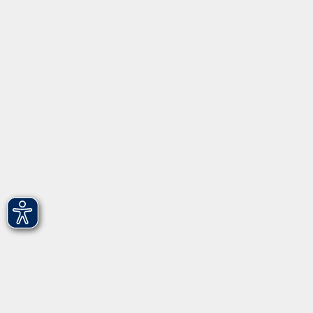
Über uns
Gebärdensprache
Leichte Sprache
vhs Fürth gGmbH
Hirschenstr. 27/29
90762 Fürth
info@vhs-fuerth.de
Tel: 0911 974 1700
Fax: 0911 974 1706
Öffnungszeiten