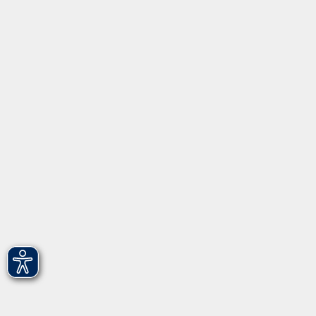
Grundbildung
Inhalte
Startseite
Programm
Informationen
Über uns
Gebärdensprache
Leichte Sprache
vhs Fürth gGmbH
Hirschenstr. 27/29