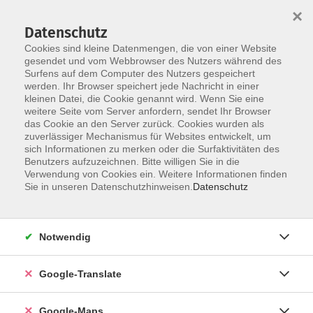
×
Datenschutz
Cookies sind kleine Datenmengen, die von einer Website
gesendet und vom Webbrowser des Nutzers während des
Surfens auf dem Computer des Nutzers gespeichert
Zum Inhalt
werden. Ihr Browser speichert jede Nachricht in einer
kleinen Datei, die Cookie genannt wird. Wenn Sie eine
weitere Seite vom Server anfordern, sendet Ihr Browser
das Cookie an den Server zurück. Cookies wurden als
Tanz
zuverlässiger Mechanismus für Websites entwickelt, um
sich Informationen zu merken oder die Surfaktivitäten des
Benutzers aufzuzeichnen. Bitte willigen Sie in die
Verwendung von Cookies ein. Weitere Informationen finden
Sie in unseren Datenschutzhinweisen.
Datenschutz
8 Kurse
Notwendig
zurück zu Gesundheit - Ernährung
Google-Translate
Kurse nach Themen
Ballett
2
Google-Maps