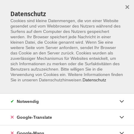
×
Datenschutz
Cookies sind kleine Datenmengen, die von einer Website
gesendet und vom Webbrowser des Nutzers während des
Surfens auf dem Computer des Nutzers gespeichert
Zum Inhalt
werden. Ihr Browser speichert jede Nachricht in einer
kleinen Datei, die Cookie genannt wird. Wenn Sie eine
weitere Seite vom Server anfordern, sendet Ihr Browser
Der Kurs konnte nicht gefunden werden.
das Cookie an den Server zurück. Cookies wurden als
zuverlässiger Mechanismus für Websites entwickelt, um
sich Informationen zu merken oder die Surfaktivitäten des
Benutzers aufzuzeichnen. Bitte willigen Sie in die
Verwendung von Cookies ein. Weitere Informationen finden
Impressum
Sie in unseren Datenschutzhinweisen.
Datenschutz
Datenschutzerklärung
AGB
Notwendig
Newsletter
Barrierefreiheit
Google-Translate
Widerruf
Google-Maps