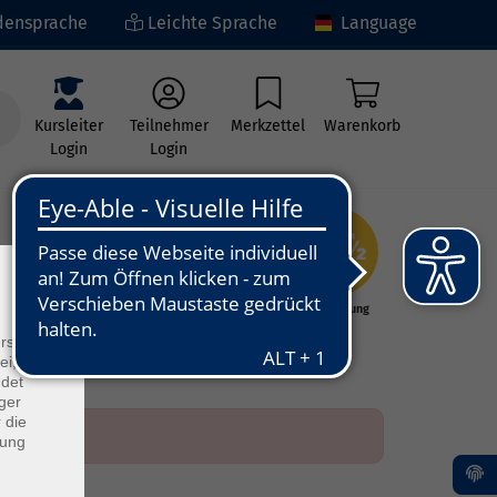
ensprache
Leichte Sprache
Language
Kursleiter
Teilnehmer
Merkzettel
Warenkorb
Login
Login
×
ng
Kunst - Kultur -
Grundbildung
Kreativität
rs
ei, die
ndet
ger
 die
dung