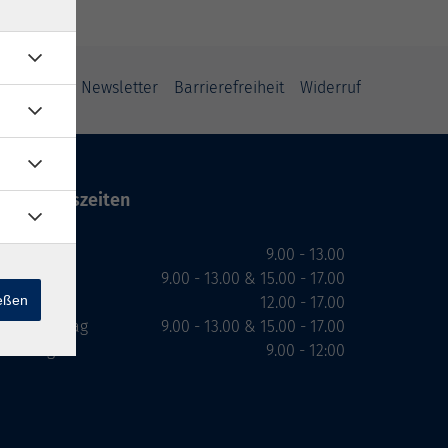
ung
AGB
Newsletter
Barrierefreiheit
Widerruf
Öffnungszeiten
Montag
9.00 - 13.00
Dienstag
9.00 - 13.00 & 15.00 - 17.00
ießen
Mittwoch
12.00 - 17.00
Donnerstag
9.00 - 13.00 & 15.00 - 17.00
Freitag
9.00 - 12:00