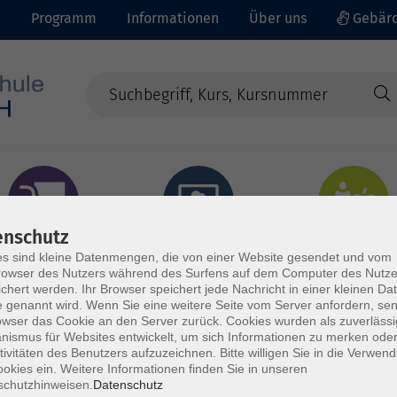
e
Programm
Informationen
Über uns
Gebärd
enschutz
prachen - Integration
Digitales Lernen
Gesundheit - Ernähru
s sind kleine Datenmengen, die von einer Website gesendet und vom
owser des Nutzers während des Surfens auf dem Computer des Nutze
chert werden. Ihr Browser speichert jede Nachricht in einer kleinen Dat
 genannt wird. Wenn Sie eine weitere Seite vom Server anfordern, se
owser das Cookie an den Server zurück. Cookies wurden als zuverlässi
ismus für Websites entwickelt, um sich Informationen zu merken oder
tivitäten des Benutzers aufzuzeichnen. Bitte willigen Sie in die Verwen
okies ein. Weitere Informationen finden Sie in unseren
schutzhinweisen.
Datenschutz