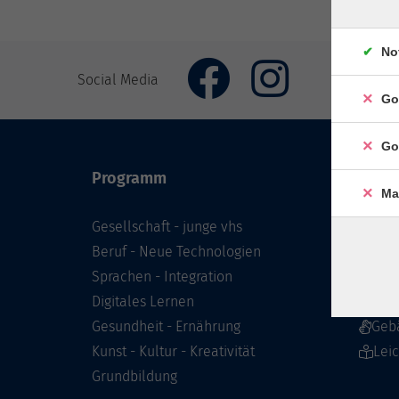
No
Social Media
Go
Go
Programm
Inhal
Ma
Gesellschaft - junge vhs
Starts
Beruf - Neue Technologien
Prog
Sprachen - Integration
Infor
Digitales Lernen
Über 
Gesundheit - Ernährung
Geb
Kunst - Kultur - Kreativität
Lei
Grundbildung