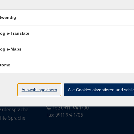
twendig
Impressum
Datenschutzerklär
ogle-Translate
ogle-Maps
te
vhs Fürth gGmbH
tomo
eite
Hirschenstr. 27/29
90762 Fürth
ramm
Auswahl speichern
Alle Cookies akzeptieren und schl
mationen
info@vhs-fuerth.de
uns
Tel: 0911 974 1700
ärdensprache
Fax: 0911 974 1706
chte Sprache