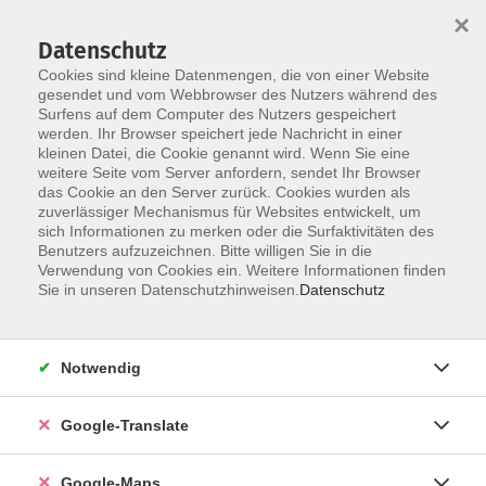
×
Datenschutz
Cookies sind kleine Datenmengen, die von einer Website
gesendet und vom Webbrowser des Nutzers während des
Surfens auf dem Computer des Nutzers gespeichert
Zum Inhalt
werden. Ihr Browser speichert jede Nachricht in einer
kleinen Datei, die Cookie genannt wird. Wenn Sie eine
weitere Seite vom Server anfordern, sendet Ihr Browser
Der Kurs konnte nicht gefunden werden.
das Cookie an den Server zurück. Cookies wurden als
zuverlässiger Mechanismus für Websites entwickelt, um
sich Informationen zu merken oder die Surfaktivitäten des
Benutzers aufzuzeichnen. Bitte willigen Sie in die
Verwendung von Cookies ein. Weitere Informationen finden
Impressum
Sie in unseren Datenschutzhinweisen.
Datenschutz
Datenschutzerklärung
AGB
Notwendig
Newsletter
Barrierefreiheit
Google-Translate
Widerruf
Google-Maps