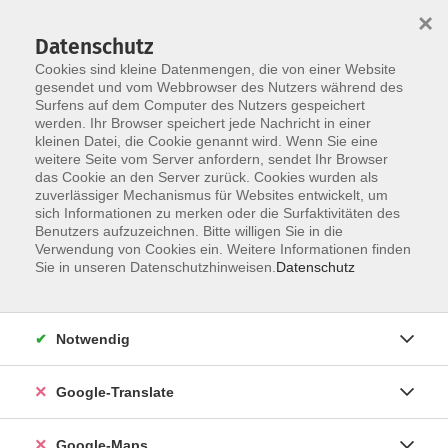
×
Datenschutz
Cookies sind kleine Datenmengen, die von einer Website
gesendet und vom Webbrowser des Nutzers während des
Surfens auf dem Computer des Nutzers gespeichert
Zum Inhalt
werden. Ihr Browser speichert jede Nachricht in einer
kleinen Datei, die Cookie genannt wird. Wenn Sie eine
weitere Seite vom Server anfordern, sendet Ihr Browser
Der Kurs konnte nicht gefunden werden.
das Cookie an den Server zurück. Cookies wurden als
zuverlässiger Mechanismus für Websites entwickelt, um
sich Informationen zu merken oder die Surfaktivitäten des
Benutzers aufzuzeichnen. Bitte willigen Sie in die
Verwendung von Cookies ein. Weitere Informationen finden
Impressum
Sie in unseren Datenschutzhinweisen.
Datenschutz
Datenschutzerklärung
AGB
Notwendig
Newsletter
Barrierefreiheit
Google-Translate
Widerruf
Google-Maps