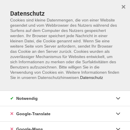
×
Datenschutz
Cookies sind kleine Datenmengen, die von einer Website
gesendet und vom Webbrowser des Nutzers während des
Surfens auf dem Computer des Nutzers gespeichert
Zum Inhalt
werden. Ihr Browser speichert jede Nachricht in einer
kleinen Datei, die Cookie genannt wird. Wenn Sie eine
weitere Seite vom Server anfordern, sendet Ihr Browser
Der Kurs konnte nicht gefunden werden.
das Cookie an den Server zurück. Cookies wurden als
zuverlässiger Mechanismus für Websites entwickelt, um
sich Informationen zu merken oder die Surfaktivitäten des
Benutzers aufzuzeichnen. Bitte willigen Sie in die
Verwendung von Cookies ein. Weitere Informationen finden
Impressum
Sie in unseren Datenschutzhinweisen.
Datenschutz
Datenschutzerklärung
AGB
Notwendig
Newsletter
Barrierefreiheit
Google-Translate
Widerruf
Google-Maps