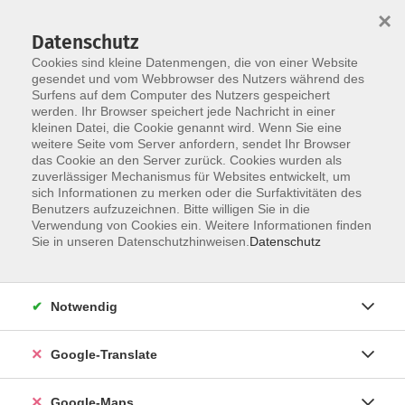
×
Datenschutz
Cookies sind kleine Datenmengen, die von einer Website
gesendet und vom Webbrowser des Nutzers während des
Surfens auf dem Computer des Nutzers gespeichert
Zum Inhalt
werden. Ihr Browser speichert jede Nachricht in einer
kleinen Datei, die Cookie genannt wird. Wenn Sie eine
weitere Seite vom Server anfordern, sendet Ihr Browser
Der Kurs konnte nicht gefunden werden.
das Cookie an den Server zurück. Cookies wurden als
zuverlässiger Mechanismus für Websites entwickelt, um
sich Informationen zu merken oder die Surfaktivitäten des
Benutzers aufzuzeichnen. Bitte willigen Sie in die
Verwendung von Cookies ein. Weitere Informationen finden
Impressum
Sie in unseren Datenschutzhinweisen.
Datenschutz
Datenschutzerklärung
AGB
Notwendig
Newsletter
Barrierefreiheit
Google-Translate
Widerruf
Google-Maps