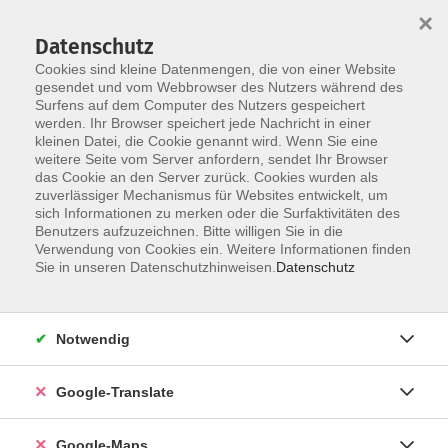
×
Datenschutz
Cookies sind kleine Datenmengen, die von einer Website
gesendet und vom Webbrowser des Nutzers während des
Surfens auf dem Computer des Nutzers gespeichert
Zum Inhalt
werden. Ihr Browser speichert jede Nachricht in einer
kleinen Datei, die Cookie genannt wird. Wenn Sie eine
weitere Seite vom Server anfordern, sendet Ihr Browser
Der Kurs konnte nicht gefunden werden.
das Cookie an den Server zurück. Cookies wurden als
zuverlässiger Mechanismus für Websites entwickelt, um
sich Informationen zu merken oder die Surfaktivitäten des
Benutzers aufzuzeichnen. Bitte willigen Sie in die
Verwendung von Cookies ein. Weitere Informationen finden
Impressum
Sie in unseren Datenschutzhinweisen.
Datenschutz
Datenschutzerklärung
AGB
Notwendig
Newsletter
Barrierefreiheit
Google-Translate
Widerruf
Google-Maps