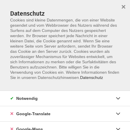
×
Datenschutz
Cookies sind kleine Datenmengen, die von einer Website
gesendet und vom Webbrowser des Nutzers während des
Surfens auf dem Computer des Nutzers gespeichert
Zum Inhalt
werden. Ihr Browser speichert jede Nachricht in einer
kleinen Datei, die Cookie genannt wird. Wenn Sie eine
weitere Seite vom Server anfordern, sendet Ihr Browser
Der Kurs konnte nicht gefunden werden.
das Cookie an den Server zurück. Cookies wurden als
zuverlässiger Mechanismus für Websites entwickelt, um
sich Informationen zu merken oder die Surfaktivitäten des
Benutzers aufzuzeichnen. Bitte willigen Sie in die
Verwendung von Cookies ein. Weitere Informationen finden
Impressum
Sie in unseren Datenschutzhinweisen.
Datenschutz
Datenschutzerklärung
AGB
Notwendig
Newsletter
Barrierefreiheit
Google-Translate
Widerruf
Google-Maps