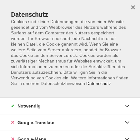
×
Datenschutz
Cookies sind kleine Datenmengen, die von einer Website
gesendet und vom Webbrowser des Nutzers während des
Surfens auf dem Computer des Nutzers gespeichert
Zum Inhalt
werden. Ihr Browser speichert jede Nachricht in einer
kleinen Datei, die Cookie genannt wird. Wenn Sie eine
weitere Seite vom Server anfordern, sendet Ihr Browser
Der Kurs konnte nicht gefunden werden.
das Cookie an den Server zurück. Cookies wurden als
zuverlässiger Mechanismus für Websites entwickelt, um
sich Informationen zu merken oder die Surfaktivitäten des
Benutzers aufzuzeichnen. Bitte willigen Sie in die
Verwendung von Cookies ein. Weitere Informationen finden
Impressum
Sie in unseren Datenschutzhinweisen.
Datenschutz
Datenschutzerklärung
AGB
Notwendig
Newsletter
Barrierefreiheit
Google-Translate
Widerruf
Google-Maps