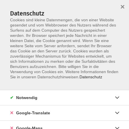
×
Datenschutz
Cookies sind kleine Datenmengen, die von einer Website
gesendet und vom Webbrowser des Nutzers während des
Surfens auf dem Computer des Nutzers gespeichert
Zum Inhalt
werden. Ihr Browser speichert jede Nachricht in einer
kleinen Datei, die Cookie genannt wird. Wenn Sie eine
weitere Seite vom Server anfordern, sendet Ihr Browser
Der Kurs konnte nicht gefunden werden.
das Cookie an den Server zurück. Cookies wurden als
zuverlässiger Mechanismus für Websites entwickelt, um
sich Informationen zu merken oder die Surfaktivitäten des
Benutzers aufzuzeichnen. Bitte willigen Sie in die
Verwendung von Cookies ein. Weitere Informationen finden
Impressum
Sie in unseren Datenschutzhinweisen.
Datenschutz
Datenschutzerklärung
AGB
Notwendig
Newsletter
Barrierefreiheit
Google-Translate
Widerruf
Google-Maps