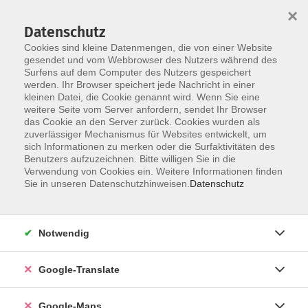
×
Datenschutz
Cookies sind kleine Datenmengen, die von einer Website
gesendet und vom Webbrowser des Nutzers während des
Surfens auf dem Computer des Nutzers gespeichert
Zum Inhalt
werden. Ihr Browser speichert jede Nachricht in einer
kleinen Datei, die Cookie genannt wird. Wenn Sie eine
weitere Seite vom Server anfordern, sendet Ihr Browser
Der Kurs konnte nicht gefunden werden.
das Cookie an den Server zurück. Cookies wurden als
zuverlässiger Mechanismus für Websites entwickelt, um
sich Informationen zu merken oder die Surfaktivitäten des
Benutzers aufzuzeichnen. Bitte willigen Sie in die
Verwendung von Cookies ein. Weitere Informationen finden
Impressum
Sie in unseren Datenschutzhinweisen.
Datenschutz
Datenschutzerklärung
AGB
Notwendig
Newsletter
Barrierefreiheit
Google-Translate
Widerruf
Google-Maps