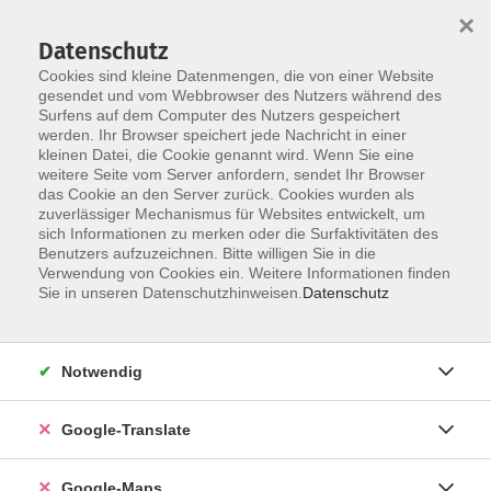
×
Datenschutz
Cookies sind kleine Datenmengen, die von einer Website
gesendet und vom Webbrowser des Nutzers während des
Surfens auf dem Computer des Nutzers gespeichert
Zum Inhalt
werden. Ihr Browser speichert jede Nachricht in einer
kleinen Datei, die Cookie genannt wird. Wenn Sie eine
weitere Seite vom Server anfordern, sendet Ihr Browser
Der Kurs konnte nicht gefunden werden.
das Cookie an den Server zurück. Cookies wurden als
zuverlässiger Mechanismus für Websites entwickelt, um
sich Informationen zu merken oder die Surfaktivitäten des
Benutzers aufzuzeichnen. Bitte willigen Sie in die
Verwendung von Cookies ein. Weitere Informationen finden
Impressum
Sie in unseren Datenschutzhinweisen.
Datenschutz
Datenschutzerklärung
AGB
Notwendig
Newsletter
Barrierefreiheit
Google-Translate
Widerruf
Google-Maps