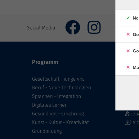
No
Social Media
Go
Go
Programm
Inhal
Ma
Gesellschaft - junge vhs
Starts
Beruf - Neue Technologien
Prog
Sprachen - Integration
Infor
Digitales Lernen
Über 
Gesundheit - Ernährung
Geb
Kunst - Kultur - Kreativität
Lei
Grundbildung