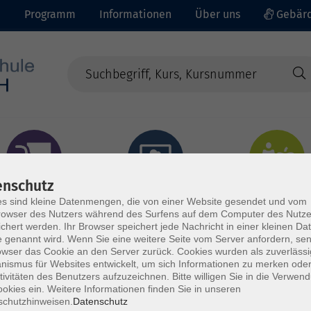
e
Programm
Informationen
Über uns
Gebärd
enschutz
prachen - Integration
Digitales Lernen
Gesundheit - Ernähru
s sind kleine Datenmengen, die von einer Website gesendet und vom
owser des Nutzers während des Surfens auf dem Computer des Nutze
chert werden. Ihr Browser speichert jede Nachricht in einer kleinen Dat
 genannt wird. Wenn Sie eine weitere Seite vom Server anfordern, se
owser das Cookie an den Server zurück. Cookies wurden als zuverlässi
ismus für Websites entwickelt, um sich Informationen zu merken oder
tivitäten des Benutzers aufzuzeichnen. Bitte willigen Sie in die Verwen
okies ein. Weitere Informationen finden Sie in unseren
schutzhinweisen.
Datenschutz