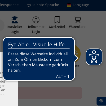
ensprache
Leichte Sprache
Language
Kursleiter
Teilnehmer
Merkzettel
Warenkorb
Login
Login
×
ng
Kunst - Kultur -
Grundbildung
Kreativität
rs
ei, die
ndet
ger
 die
dung