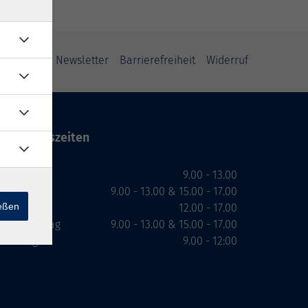
ung
AGB
Newsletter
Barrierefreiheit
Widerruf
Öffnungszeiten
Montag
9.00 - 13.00
Dienstag
9.00 - 13.00 & 15.00 - 17.00
ießen
Mittwoch
12.00 - 17.00
Donnerstag
9.00 - 13.00 & 15.00 - 17.00
Freitag
9.00 - 12:00