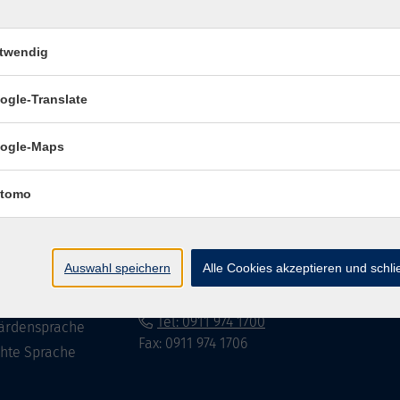
twendig
Impressum
Datenschutzerklär
ogle-Translate
ogle-Maps
te
vhs Fürth gGmbH
tomo
eite
Hirschenstr. 27/29
90762 Fürth
ramm
Auswahl speichern
Alle Cookies akzeptieren und schl
mationen
info@vhs-fuerth.de
uns
Tel: 0911 974 1700
ärdensprache
Fax: 0911 974 1706
chte Sprache