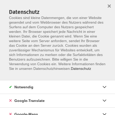
×
Datenschutz
Cookies sind kleine Datenmengen, die von einer Website
gesendet und vom Webbrowser des Nutzers während des
Surfens auf dem Computer des Nutzers gespeichert
Zum Inhalt
werden. Ihr Browser speichert jede Nachricht in einer
kleinen Datei, die Cookie genannt wird. Wenn Sie eine
weitere Seite vom Server anfordern, sendet Ihr Browser
Der Kurs konnte nicht gefunden werden.
das Cookie an den Server zurück. Cookies wurden als
zuverlässiger Mechanismus für Websites entwickelt, um
sich Informationen zu merken oder die Surfaktivitäten des
Benutzers aufzuzeichnen. Bitte willigen Sie in die
Verwendung von Cookies ein. Weitere Informationen finden
Impressum
Sie in unseren Datenschutzhinweisen.
Datenschutz
Datenschutzerklärung
AGB
Notwendig
Newsletter
Barrierefreiheit
Google-Translate
Widerruf
Google-Maps