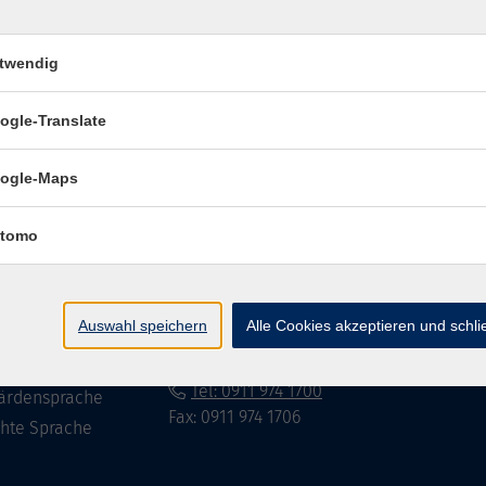
twendig
Impressum
Datenschutzerklär
ogle-Translate
ogle-Maps
te
vhs Fürth gGmbH
tomo
eite
Hirschenstr. 27/29
90762 Fürth
ramm
Auswahl speichern
Alle Cookies akzeptieren und schl
mationen
info@vhs-fuerth.de
uns
Tel: 0911 974 1700
ärdensprache
Fax: 0911 974 1706
chte Sprache