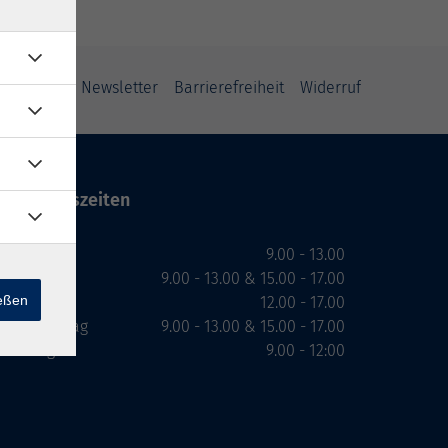
ung
AGB
Newsletter
Barrierefreiheit
Widerruf
Öffnungszeiten
Montag
9.00 - 13.00
Dienstag
9.00 - 13.00 & 15.00 - 17.00
ießen
Mittwoch
12.00 - 17.00
Donnerstag
9.00 - 13.00 & 15.00 - 17.00
Freitag
9.00 - 12:00