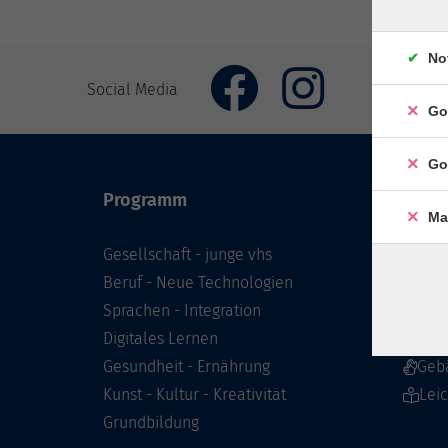
No
Social Media
Go
Go
Programm
Inhal
Ma
Gesellschaft - junge vhs
Starts
Beruf - Neue Technologien
Prog
Sprachen - Integration
Infor
Digitales Lernen
Über 
Gesundheit - Ernährung
Geb
Kunst - Kultur - Kreativität
Lei
Grundbildung