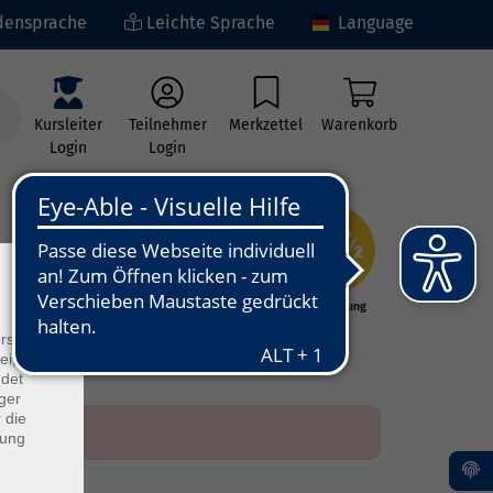
ensprache
Leichte Sprache
Language
Kursleiter
Teilnehmer
Merkzettel
Warenkorb
Login
Login
×
ng
Kunst - Kultur -
Grundbildung
Kreativität
rs
ei, die
ndet
ger
 die
dung