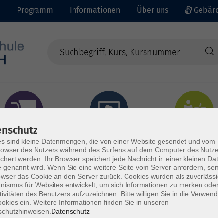
e
Programm
Informationen
Über uns
Gebärd
enschutz
prachen - Integration
Digitales Lernen
Gesundheit - Ernähru
s sind kleine Datenmengen, die von einer Website gesendet und vom
owser des Nutzers während des Surfens auf dem Computer des Nutze
chert werden. Ihr Browser speichert jede Nachricht in einer kleinen Dat
 genannt wird. Wenn Sie eine weitere Seite vom Server anfordern, se
owser das Cookie an den Server zurück. Cookies wurden als zuverlässi
ismus für Websites entwickelt, um sich Informationen zu merken oder
tivitäten des Benutzers aufzuzeichnen. Bitte willigen Sie in die Verwen
okies ein. Weitere Informationen finden Sie in unseren
schutzhinweisen.
Datenschutz