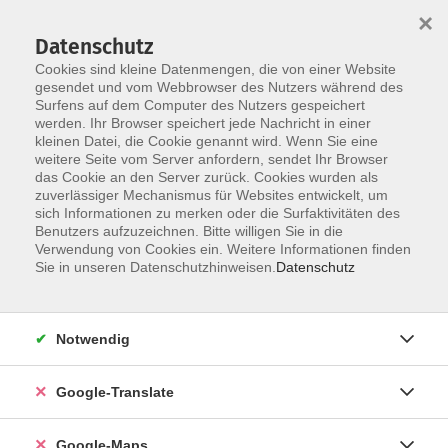
×
Datenschutz
Cookies sind kleine Datenmengen, die von einer Website
gesendet und vom Webbrowser des Nutzers während des
Surfens auf dem Computer des Nutzers gespeichert
Zum Inhalt
werden. Ihr Browser speichert jede Nachricht in einer
kleinen Datei, die Cookie genannt wird. Wenn Sie eine
weitere Seite vom Server anfordern, sendet Ihr Browser
Der Kurs konnte nicht gefunden werden.
das Cookie an den Server zurück. Cookies wurden als
zuverlässiger Mechanismus für Websites entwickelt, um
sich Informationen zu merken oder die Surfaktivitäten des
Benutzers aufzuzeichnen. Bitte willigen Sie in die
Verwendung von Cookies ein. Weitere Informationen finden
Impressum
Sie in unseren Datenschutzhinweisen.
Datenschutz
Datenschutzerklärung
AGB
Notwendig
Newsletter
Barrierefreiheit
Google-Translate
Widerruf
Google-Maps