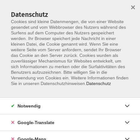
×
Datenschutz
Cookies sind kleine Datenmengen, die von einer Website
gesendet und vom Webbrowser des Nutzers während des
Surfens auf dem Computer des Nutzers gespeichert
Zum Inhalt
werden. Ihr Browser speichert jede Nachricht in einer
kleinen Datei, die Cookie genannt wird. Wenn Sie eine
weitere Seite vom Server anfordern, sendet Ihr Browser
Der Kurs konnte nicht gefunden werden.
das Cookie an den Server zurück. Cookies wurden als
zuverlässiger Mechanismus für Websites entwickelt, um
sich Informationen zu merken oder die Surfaktivitäten des
Benutzers aufzuzeichnen. Bitte willigen Sie in die
Verwendung von Cookies ein. Weitere Informationen finden
Impressum
Sie in unseren Datenschutzhinweisen.
Datenschutz
Datenschutzerklärung
AGB
Notwendig
Newsletter
Barrierefreiheit
Google-Translate
Widerruf
Google-Maps