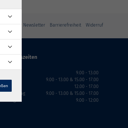
ung
AGB
Newsletter
Barrierefreiheit
Widerruf
Öffnungszeiten
Montag
9.00 - 13.00
Dienstag
9.00 - 13.00 & 15.00 - 17.00
ießen
Mittwoch
12.00 - 17.00
Donnerstag
9.00 - 13.00 & 15.00 - 17.00
Freitag
9.00 - 12:00