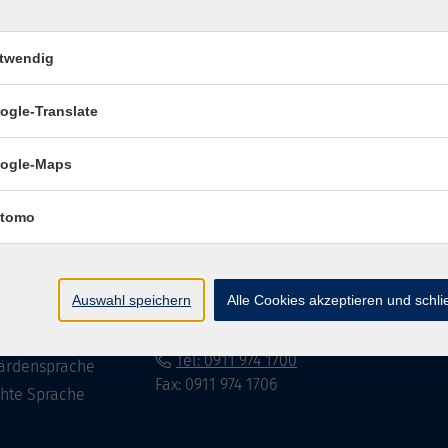
twendig
Impressum
Datenschutzerklär
ogle-Translate
ogle-Maps
te
vhs Fürth gGmbH
tomo
eite
Hirschenstr. 27/29
90762 Fürth
ramm
Auswahl speichern
Alle Cookies akzeptieren und schl
mationen
info@vhs-fuerth.de
uns
Tel: 0911 974 1700
ärdensprache
Fax: 0911 974 1706
chte Sprache