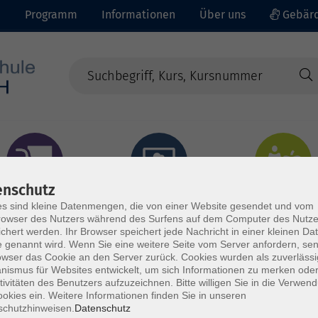
e
Programm
Informationen
Über uns
Gebärd
enschutz
prachen - Integration
Digitales Lernen
Gesundheit - Ernähru
s sind kleine Datenmengen, die von einer Website gesendet und vom
owser des Nutzers während des Surfens auf dem Computer des Nutze
chert werden. Ihr Browser speichert jede Nachricht in einer kleinen Dat
 genannt wird. Wenn Sie eine weitere Seite vom Server anfordern, se
owser das Cookie an den Server zurück. Cookies wurden als zuverlässi
ismus für Websites entwickelt, um sich Informationen zu merken oder
tivitäten des Benutzers aufzuzeichnen. Bitte willigen Sie in die Verwen
okies ein. Weitere Informationen finden Sie in unseren
schutzhinweisen.
Datenschutz