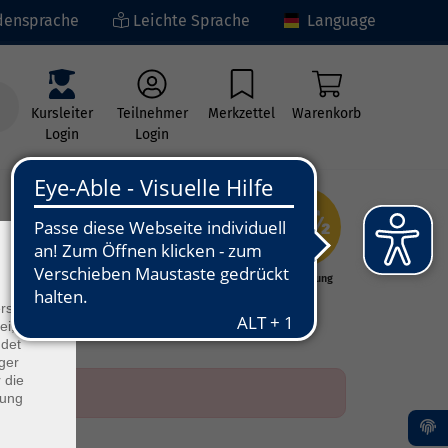
ensprache
Leichte Sprache
Language
Kursleiter
Teilnehmer
Merkzettel
Warenkorb
Login
Login
×
ng
Kunst - Kultur -
Grundbildung
Kreativität
rs
ei, die
ndet
ger
 die
dung