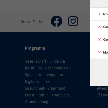
No
Social Media
Go
Go
Programm
Inhal
Ma
Gesellschaft - junge vhs
Starts
Beruf - Neue Technologien
Prog
Sprachen - Integration
Infor
Digitales Lernen
Über 
Gesundheit - Ernährung
Geb
Kunst - Kultur - Kreativität
Lei
Grundbildung