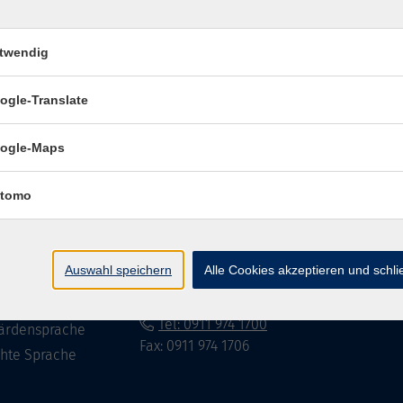
twendig
Impressum
Datenschutzerklär
ogle-Translate
ogle-Maps
te
vhs Fürth gGmbH
tomo
eite
Hirschenstr. 27/29
90762 Fürth
ramm
Auswahl speichern
Alle Cookies akzeptieren und schl
mationen
info@vhs-fuerth.de
uns
Tel: 0911 974 1700
ärdensprache
Fax: 0911 974 1706
chte Sprache