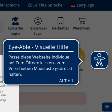
ensprache
Leichte Sprache
Language
Kursleiter
Teilnehmer
Merkzettel
Warenkorb
Login
Login
×
ng
Kunst - Kultur -
Grundbildung
Kreativität
rs
ei, die
ndet
ger
 die
dung