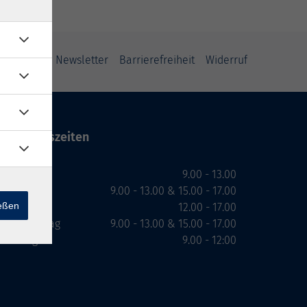
ung
AGB
Newsletter
Barrierefreiheit
Widerruf
Öffnungszeiten
Montag
9.00 - 13.00
Dienstag
9.00 - 13.00 & 15.00 - 17.00
ießen
Mittwoch
12.00 - 17.00
Donnerstag
9.00 - 13.00 & 15.00 - 17.00
Freitag
9.00 - 12:00