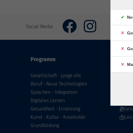
No
Social Media
Go
Go
Programm
Inhal
Ma
Gesellschaft - junge vhs
Starts
Beruf - Neue Technologien
Prog
Sprachen - Integration
Infor
Digitales Lernen
Über 
Gesundheit - Ernährung
Geb
Kunst - Kultur - Kreativität
Lei
Grundbildung