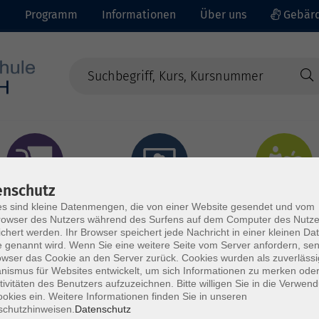
e
Programm
Informationen
Über uns
Gebärd
enschutz
prachen - Integration
Digitales Lernen
Gesundheit - Ernähru
s sind kleine Datenmengen, die von einer Website gesendet und vom
owser des Nutzers während des Surfens auf dem Computer des Nutze
chert werden. Ihr Browser speichert jede Nachricht in einer kleinen Dat
 genannt wird. Wenn Sie eine weitere Seite vom Server anfordern, se
owser das Cookie an den Server zurück. Cookies wurden als zuverlässi
ismus für Websites entwickelt, um sich Informationen zu merken oder
tivitäten des Benutzers aufzuzeichnen. Bitte willigen Sie in die Verwen
okies ein. Weitere Informationen finden Sie in unseren
schutzhinweisen.
Datenschutz