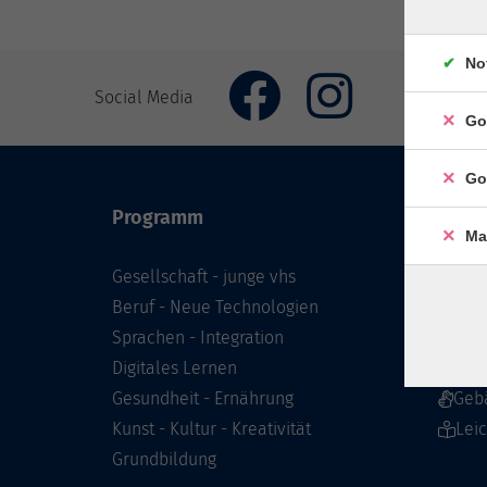
No
Social Media
Go
Go
Programm
Inhal
Ma
Gesellschaft - junge vhs
Starts
Beruf - Neue Technologien
Prog
Sprachen - Integration
Infor
Digitales Lernen
Über 
Gesundheit - Ernährung
Geb
Kunst - Kultur - Kreativität
Lei
Grundbildung