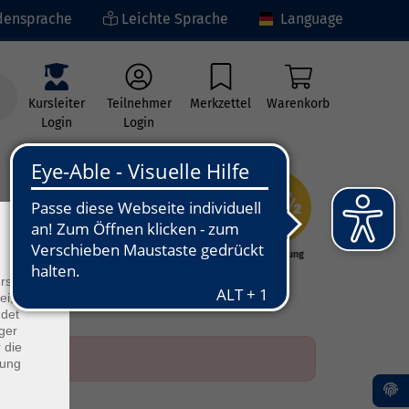
ensprache
Leichte Sprache
Language
Kursleiter
Teilnehmer
Merkzettel
Warenkorb
Login
Login
×
ng
Kunst - Kultur -
Grundbildung
Kreativität
rs
ei, die
ndet
ger
 die
dung