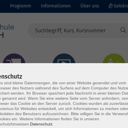
e
Programm
Informationen
Über uns
Gebärd
enschutz
prachen - Integration
Digitales Lernen
Gesundheit - Ernähru
s sind kleine Datenmengen, die von einer Website gesendet und vom
owser des Nutzers während des Surfens auf dem Computer des Nutze
chert werden. Ihr Browser speichert jede Nachricht in einer kleinen Dat
 genannt wird. Wenn Sie eine weitere Seite vom Server anfordern, se
owser das Cookie an den Server zurück. Cookies wurden als zuverlässi
ismus für Websites entwickelt, um sich Informationen zu merken oder
tivitäten des Benutzers aufzuzeichnen. Bitte willigen Sie in die Verwen
okies ein. Weitere Informationen finden Sie in unseren
schutzhinweisen.
Datenschutz