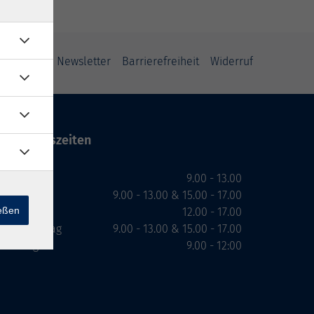
ung
AGB
Newsletter
Barrierefreiheit
Widerruf
Öffnungszeiten
Montag
9.00 - 13.00
Dienstag
9.00 - 13.00 & 15.00 - 17.00
ießen
Mittwoch
12.00 - 17.00
Donnerstag
9.00 - 13.00 & 15.00 - 17.00
Freitag
9.00 - 12:00