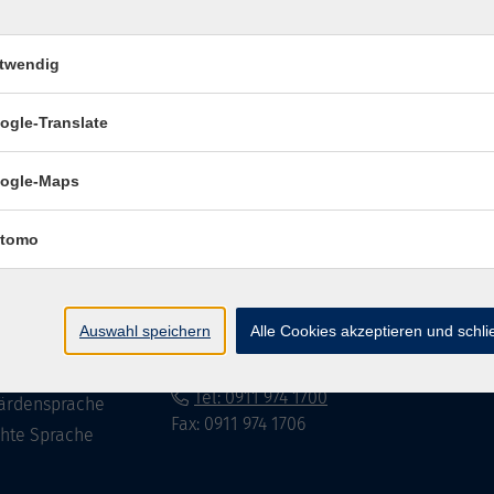
twendig
Impressum
Datenschutzerklär
ogle-Translate
ogle-Maps
te
vhs Fürth gGmbH
tomo
eite
Hirschenstr. 27/29
90762 Fürth
ramm
Auswahl speichern
Alle Cookies akzeptieren und schl
mationen
info@vhs-fuerth.de
uns
Tel: 0911 974 1700
ärdensprache
Fax: 0911 974 1706
chte Sprache