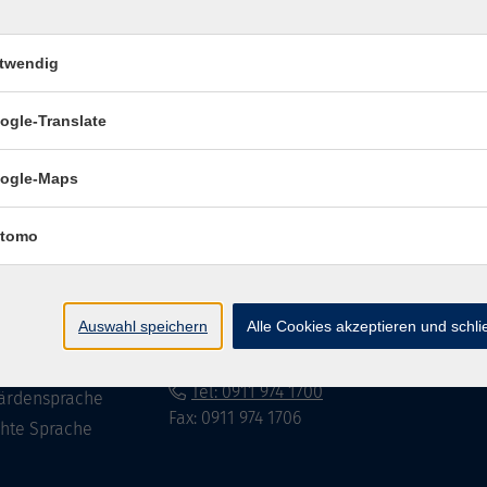
twendig
Impressum
Datenschutzerklär
ogle-Translate
ogle-Maps
te
vhs Fürth gGmbH
tomo
eite
Hirschenstr. 27/29
90762 Fürth
ramm
Auswahl speichern
Alle Cookies akzeptieren und schl
mationen
info@vhs-fuerth.de
uns
Tel: 0911 974 1700
ärdensprache
Fax: 0911 974 1706
chte Sprache