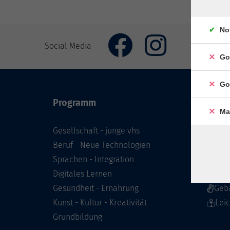
No
Social Media
Go
Go
Programm
Inhal
Ma
Gesellschaft - junge vhs
Starts
Beruf - Neue Technologien
Prog
Sprachen - Integration
Infor
Digitales Lernen
Über 
Gesundheit - Ernährung
Geb
Kunst - Kultur - Kreativität
Lei
Grundbildung