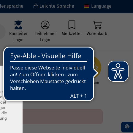
ensprache
Leichte Sprache
Language
Kursleiter
Teilnehmer
Merkzettel
Warenkorb
Login
Login
×
ng
Kunst - Kultur -
Grundbildung
Kreativität
rs
ei, die
ndet
ger
 die
dung