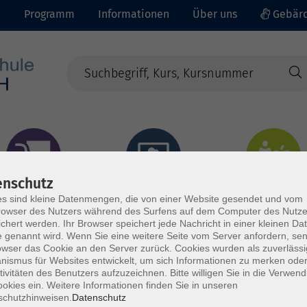
e
Programm
Informationen
Über uns
Gebärd
enschutz
prachen - Integration
Digitales Lernen
Gesundheit - Ernähru
s sind kleine Datenmengen, die von einer Website gesendet und vom
owser des Nutzers während des Surfens auf dem Computer des Nutze
chert werden. Ihr Browser speichert jede Nachricht in einer kleinen Dat
 genannt wird. Wenn Sie eine weitere Seite vom Server anfordern, se
owser das Cookie an den Server zurück. Cookies wurden als zuverlässi
ismus für Websites entwickelt, um sich Informationen zu merken oder
tivitäten des Benutzers aufzuzeichnen. Bitte willigen Sie in die Verwen
okies ein. Weitere Informationen finden Sie in unseren
schutzhinweisen.
Datenschutz