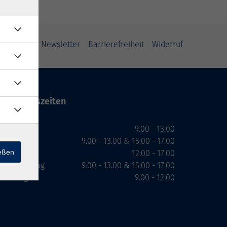
ung
AGB
Newsletter
Barrierefreiheit
Widerruf
Öffnungszeiten
Montag
9.00 - 13.00
Dienstag
9.00 - 13.00 & 15.00 - 17.00
ießen
Mittwoch
12.00 - 17.00
Donnerstag
9.00 - 13.00 & 15.00 - 17.00
Freitag
9.00 - 12:00