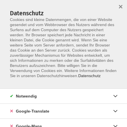
×
Datenschutz
Cookies sind kleine Datenmengen, die von einer Website
gesendet und vom Webbrowser des Nutzers während des
Surfens auf dem Computer des Nutzers gespeichert
Zum Inhalt
werden. Ihr Browser speichert jede Nachricht in einer
kleinen Datei, die Cookie genannt wird. Wenn Sie eine
weitere Seite vom Server anfordern, sendet Ihr Browser
Der Kurs konnte nicht gefunden werden.
das Cookie an den Server zurück. Cookies wurden als
zuverlässiger Mechanismus für Websites entwickelt, um
sich Informationen zu merken oder die Surfaktivitäten des
Benutzers aufzuzeichnen. Bitte willigen Sie in die
Verwendung von Cookies ein. Weitere Informationen finden
Impressum
Sie in unseren Datenschutzhinweisen.
Datenschutz
Datenschutzerklärung
AGB
Notwendig
Newsletter
Barrierefreiheit
Google-Translate
Widerruf
Google-Maps