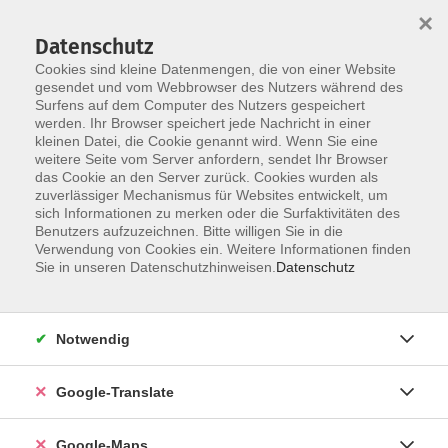
×
Datenschutz
Cookies sind kleine Datenmengen, die von einer Website
gesendet und vom Webbrowser des Nutzers während des
Surfens auf dem Computer des Nutzers gespeichert
Zum Inhalt
werden. Ihr Browser speichert jede Nachricht in einer
kleinen Datei, die Cookie genannt wird. Wenn Sie eine
weitere Seite vom Server anfordern, sendet Ihr Browser
das Cookie an den Server zurück. Cookies wurden als
zuverlässiger Mechanismus für Websites entwickelt, um
sich Informationen zu merken oder die Surfaktivitäten des
Benutzers aufzuzeichnen. Bitte willigen Sie in die
Verwendung von Cookies ein. Weitere Informationen finden
Sie in unseren Datenschutzhinweisen.
Datenschutz
Sie sind hier:
Kunst - Kultur - Kreativität
Musik
Notwendig
Cajón für Anfänger*innen
Google-Translate
Diese Rhythmus-Kiste bringen viele Menschen mit
Lateinamerika in Verbindung. Dabei ist das Cajón in
Google-Maps