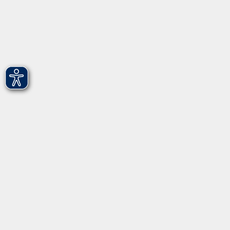
vhs Fürth gGmbH
Hirschenstr. 27/29
90762 Fürth
info@vhs-fuerth.de
Tel: 0911 974 1700
Fax: 0911 974 1706
Öffnungszeiten
Montag
9.00 - 13.00
Dienstag
9.00 - 13.00 & 15.00 - 17.00
Mittwoch
12.00 - 17.00
Donnerstag
9.00 - 13.00 & 15.00 - 17.00