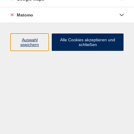
Matomo
Qigong – Energie aufnehmen und "Kraft ohne
Anstrengung" entwickeln
Do. 05.03.2026 09:00
Fürth
Auswahl
Alle Cookies akzeptieren und
speichern
schließen
Qigong – Rückkehr zur Jugend (Fanhuangong)
Do. 05.03.2026 19:30
Fürth
Was ist Qigong, was kann es und wo sind seine
Grenzen?