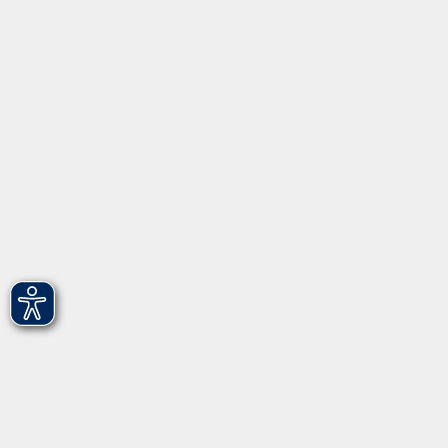
Über uns
Gebärdensprache
Leichte Sprache
vhs Fürth gGmbH
Hirschenstr. 27/29
90762 Fürth
info@vhs-fuerth.de
Tel: 0911 974 1700
Fax: 0911 974 1706
Öffnungszeiten