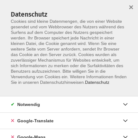
×
Datenschutz
Cookies sind kleine Datenmengen, die von einer Website
gesendet und vom Webbrowser des Nutzers während des
Surfens auf dem Computer des Nutzers gespeichert
Zum Inhalt
Sie sind hier:
werden. Ihr Browser speichert jede Nachricht in einer
Über uns
Unsere Dozent*innen
kleinen Datei, die Cookie genannt wird. Wenn Sie eine
weitere Seite vom Server anfordern, sendet Ihr Browser
das Cookie an den Server zurück. Cookies wurden als
Hartmann, Frank
zuverlässiger Mechanismus für Websites entwickelt, um
sich Informationen zu merken oder die Surfaktivitäten des
Staatl. anerk. Musiklehrer,
Benutzers aufzuzeichnen. Bitte willigen Sie in die
Verwendung von Cookies ein. Weitere Informationen finden
Qigong-Lehrer
Sie in unseren Datenschutzhinweisen.
Datenschutz
Qigong – Wege zum Wohlbefinden aus dem
Notwendig
"Reich der Mitte"
Mo. 02.03.2026 19:30
Google-Translate
Fürth
Google-Maps