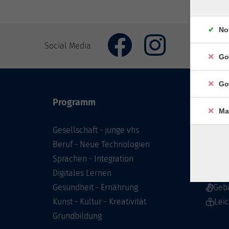
No
Social Media
Go
Go
Programm
Inhal
Ma
Gesellschaft - junge vhs
Starts
Beruf - Neue Technologien
Prog
Sprachen - Integration
Infor
Digitales Lernen
Über 
Gesundheit - Ernährung
Geb
Kunst - Kultur - Kreativität
Lei
Grundbildung