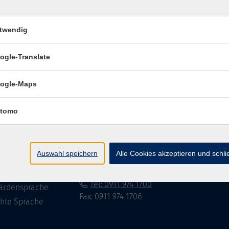
twendig
Impressum
Datenschutzerklär
ogle-Translate
ogle-Maps
te
vhs Fürth gGmbH
tomo
eite
Hirschenstr. 27/29
90762 Fürth
ramm
Auswahl speichern
Alle Cookies akzeptieren und schl
mationen
info@vhs-fuerth.de
uns
Tel: 0911 974 1700
ärdensprache
Fax: 0911 974 1706
chte Sprache