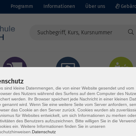
e
Programm
Informationen
Über uns
Gebärd
enschutz
prachen - Integration
Digitales Lernen
Gesundheit - Ernähru
s sind kleine Datenmengen, die von einer Website gesendet und vom
owser des Nutzers während des Surfens auf dem Computer des Nutze
chert werden. Ihr Browser speichert jede Nachricht in einer kleinen Dat
 genannt wird. Wenn Sie eine weitere Seite vom Server anfordern, se
owser das Cookie an den Server zurück. Cookies wurden als zuverlässi
ismus für Websites entwickelt, um sich Informationen zu merken oder
tivitäten des Benutzers aufzuzeichnen. Bitte willigen Sie in die Verwen
okies ein. Weitere Informationen finden Sie in unseren
schutzhinweisen.
Datenschutz