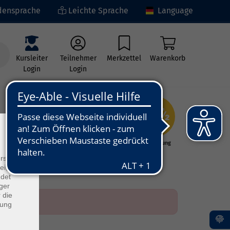
ensprache
Leichte Sprache
Language
Kursleiter
Teilnehmer
Merkzettel
Warenkorb
Login
Login
×
ng
Kunst - Kultur -
Grundbildung
Kreativität
rs
ei, die
ndet
ger
 die
dung