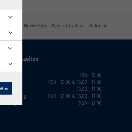
ung
AGB
Newsletter
Barrierefreiheit
Widerruf
Öffnungszeiten
Montag
9.00 - 13.00
Dienstag
9.00 - 13.00 & 15.00 - 17.00
ießen
Mittwoch
12.00 - 17.00
Donnerstag
9.00 - 13.00 & 15.00 - 17.00
Freitag
9.00 - 12:00