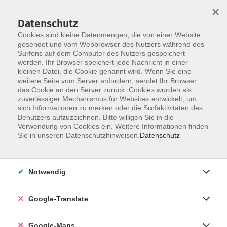
×
Datenschutz
Cookies sind kleine Datenmengen, die von einer Website
gesendet und vom Webbrowser des Nutzers während des
Surfens auf dem Computer des Nutzers gespeichert
Zum Inhalt
werden. Ihr Browser speichert jede Nachricht in einer
kleinen Datei, die Cookie genannt wird. Wenn Sie eine
weitere Seite vom Server anfordern, sendet Ihr Browser
Der Kurs konnte nicht gefunden werden.
das Cookie an den Server zurück. Cookies wurden als
zuverlässiger Mechanismus für Websites entwickelt, um
sich Informationen zu merken oder die Surfaktivitäten des
Benutzers aufzuzeichnen. Bitte willigen Sie in die
Verwendung von Cookies ein. Weitere Informationen finden
Impressum
Sie in unseren Datenschutzhinweisen.
Datenschutz
Datenschutzerklärung
AGB
Notwendig
Newsletter
Barrierefreiheit
Google-Translate
Widerruf
Google-Maps