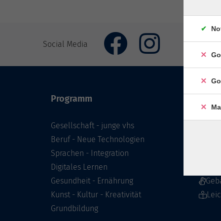
No
Social Media
Go
Go
Programm
Inhal
Ma
Gesellschaft - junge vhs
Starts
Beruf - Neue Technologien
Prog
Sprachen - Integration
Infor
Digitales Lernen
Über 
Gesundheit - Ernährung
Geb
Kunst - Kultur - Kreativität
Lei
Grundbildung