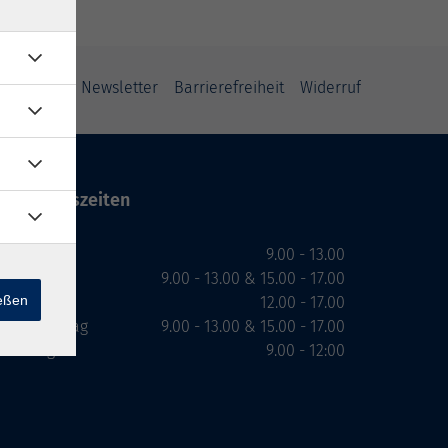
ung
AGB
Newsletter
Barrierefreiheit
Widerruf
Öffnungszeiten
Montag
9.00 - 13.00
Dienstag
9.00 - 13.00 & 15.00 - 17.00
ießen
Mittwoch
12.00 - 17.00
Donnerstag
9.00 - 13.00 & 15.00 - 17.00
Freitag
9.00 - 12:00