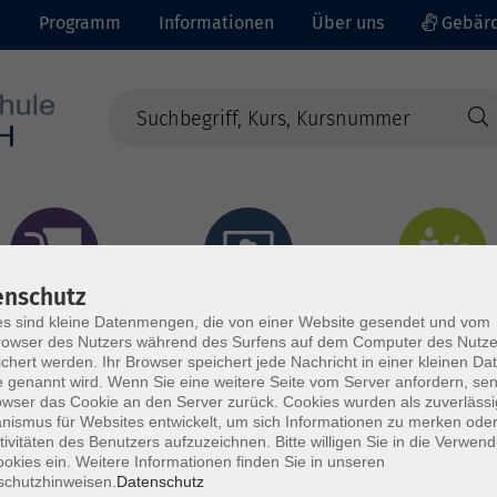
e
Programm
Informationen
Über uns
Gebärd
enschutz
prachen - Integration
Digitales Lernen
Gesundheit - Ernähru
s sind kleine Datenmengen, die von einer Website gesendet und vom
owser des Nutzers während des Surfens auf dem Computer des Nutze
chert werden. Ihr Browser speichert jede Nachricht in einer kleinen Dat
 genannt wird. Wenn Sie eine weitere Seite vom Server anfordern, se
owser das Cookie an den Server zurück. Cookies wurden als zuverlässi
ismus für Websites entwickelt, um sich Informationen zu merken oder
tivitäten des Benutzers aufzuzeichnen. Bitte willigen Sie in die Verwen
okies ein. Weitere Informationen finden Sie in unseren
schutzhinweisen.
Datenschutz