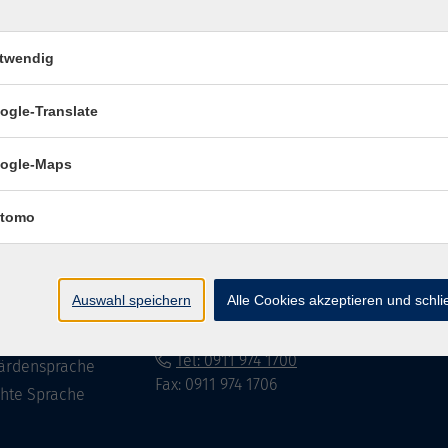
twendig
Impressum
Datenschutzerklär
ogle-Translate
ogle-Maps
te
vhs Fürth gGmbH
tomo
eite
Hirschenstr. 27/29
90762 Fürth
ramm
Auswahl speichern
Alle Cookies akzeptieren und schl
mationen
info@vhs-fuerth.de
uns
Tel: 0911 974 1700
ärdensprache
Fax: 0911 974 1706
chte Sprache