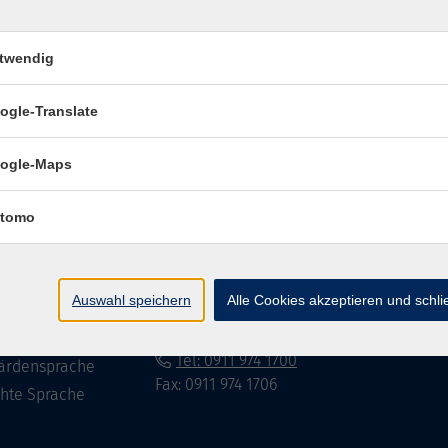
twendig
Impressum
Datenschutzerklär
ogle-Translate
ogle-Maps
te
vhs Fürth gGmbH
tomo
eite
Hirschenstr. 27/29
90762 Fürth
ramm
Auswahl speichern
Alle Cookies akzeptieren und schl
mationen
info@vhs-fuerth.de
uns
Tel: 0911 974 1700
ärdensprache
Fax: 0911 974 1706
chte Sprache