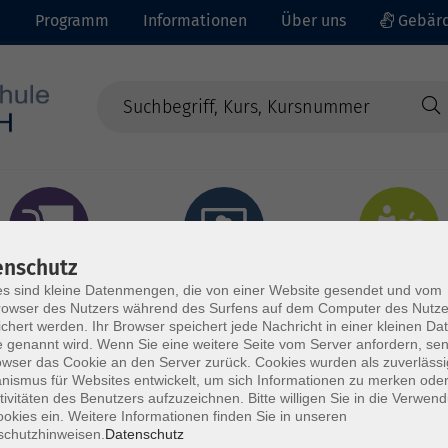
e
Programm
Informationen
Über uns
Gebärd
enschutz
prachen - Integration
Digitales Lernen
Gesundheit - Ernähru
s sind kleine Datenmengen, die von einer Website gesendet und vom
owser des Nutzers während des Surfens auf dem Computer des Nutze
chert werden. Ihr Browser speichert jede Nachricht in einer kleinen Dat
 genannt wird. Wenn Sie eine weitere Seite vom Server anfordern, se
owser das Cookie an den Server zurück. Cookies wurden als zuverlässi
ismus für Websites entwickelt, um sich Informationen zu merken oder
tivitäten des Benutzers aufzuzeichnen. Bitte willigen Sie in die Verwen
okies ein. Weitere Informationen finden Sie in unseren
schutzhinweisen.
Datenschutz