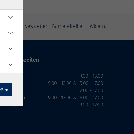
ung
AGB
Newsletter
Barrierefreiheit
Widerruf
Öffnungszeiten
Montag
9.00 - 13.00
Dienstag
9.00 - 13.00 & 15.00 - 17.00
ießen
Mittwoch
12.00 - 17.00
Donnerstag
9.00 - 13.00 & 15.00 - 17.00
Freitag
9.00 - 12:00