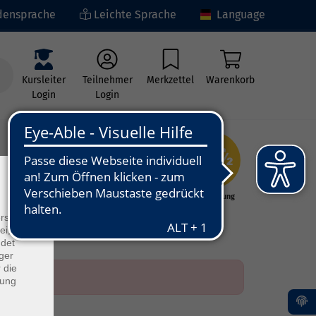
ensprache
Leichte Sprache
Language
Kursleiter
Teilnehmer
Merkzettel
Warenkorb
Login
Login
×
ng
Kunst - Kultur -
Grundbildung
Kreativität
rs
ei, die
ndet
ger
 die
dung