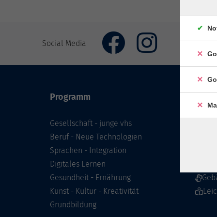
No
Social Media
Go
Go
Programm
Inhal
Ma
Gesellschaft - junge vhs
Starts
Beruf - Neue Technologien
Prog
Sprachen - Integration
Infor
Digitales Lernen
Über 
Gesundheit - Ernährung
Geb
Kunst - Kultur - Kreativität
Lei
Grundbildung